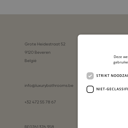
Grote Heidestraat 52
9120 Beveren
Deze web
België
gebruike
STRIKT NOODZA
info@luxurybathrooms.be
NIET-GECLASSIF
+32 472 55 78 67
BE0761 376 358