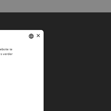
×
ebsite te
DUTCH
es verder
ENGLISH